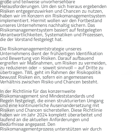
große und teilweise unvorhersehbare
Herausforderungen. Um den sich hieraus ergebenden
Risiken entgegenzuwirken und Chancen zu nutzen,
haben wir im Konzern ein Risikomanagementsystem
implementiert. Hiermit wollen wir den Fortbestand
unseres Unternehmens nachhaltig sichern. Das
Risikomanagementsystem basiert auf festgelegten
Verantwortlichkeiten, Systematiken und Prozessen,
die der Vorstand festgelegt hat.
Die Risikomanagementstrategie unseres
Unternehmens dient der frühzeitigen Identifikation
und Bewertung von Risiken. Darauf aufbauend
ergreifen wir Maßnahmen, um Risiken zu vermeiden,
zu reduzieren oder – soweit sinnvoll – auf Dritte zu
übertragen. TWL geht im Rahmen der Risikopolitik
bewusst Risiken ein, sofern ein angemessenes
Verhältnis zwischen Risiko und Chancen besteht.
In der Richtlinie für das konzernweite
Risikomanagement sind Mindeststandards und
Regeln festgelegt, die einen strukturierten Umgang
und eine kontinuierliche Auseinandersetzung mit
Risiken und Chancen sicherstellen. Diese Richtlinie
haben wir im Jahr 2024 komplett überarbeitet und
laufend an die aktuellen Anforderungen und
Bedürfnisse angepasst. Den
Risikomanagementprozess unterstützen wir durch