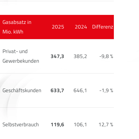
Gasabsatz in
2025
2024
Differenz
Mio. kWh
Privat- und
347,3
385,2
-9,8 %
Gewerbekunden
Geschäftskunden
633,7
646,1
-1,9 %
Selbstverbrauch
119,6
106,1
12,7 %