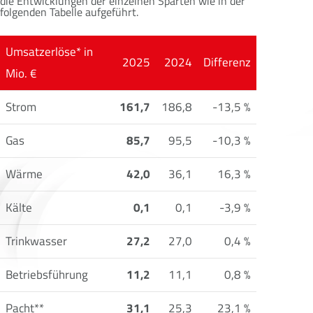
die Entwicklungen der einzelnen Sparten wie in der
folgenden Tabelle aufgeführt.
Umsatzerlöse* in
2025
2024
Differenz
Mio. €
Strom
161,7
186,8
-13,5 %
Gas
85,7
95,5
-10,3 %
Wärme
42,0
36,1
16,3 %
Kälte
0,1
0,1
-3,9 %
Trinkwasser
27,2
27,0
0,4 %
Betriebsführung
11,2
11,1
0,8 %
Pacht**
31,1
25,3
23,1 %