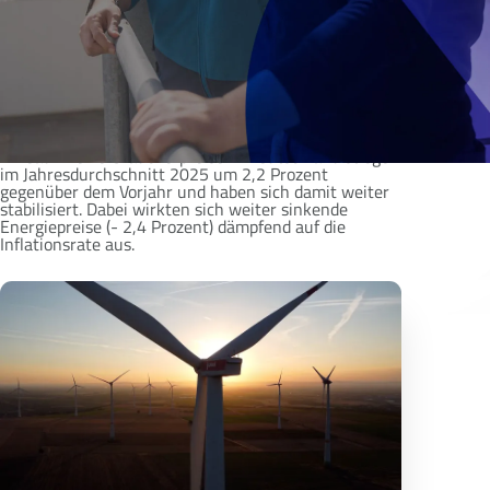
staatlichen Konsum, während Investitionen und
Exporte weiterhin schwächelten. Die politischen
Rahmenbedingungen und die wirtschaftlichen
Perspektiven waren immer noch von hohen
Unsicherheiten geprägt.
Der Arbeitsmarkt hielt sich mit 46,0 Millionen
Erwerbstätigen nahezu unverändert auf hohem
Niveau. Die Verbraucherpreise in Deutschland stiegen
im Jahresdurchschnitt 2025 um 2,2 Prozent
gegenüber dem Vorjahr und haben sich damit weiter
stabilisiert. Dabei wirkten sich weiter sinkende
Energiepreise (- 2,4 Prozent) dämpfend auf die
Inflationsrate aus.