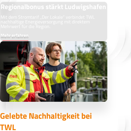
Regionalbonus stärkt Ludwigshafen
Mit dem Stromtarif „Der Lokale“ verbindet TWL
nachhaltige Energieversorgung mit direktem
Mehrwert für die Region.
Mehr erfahren
Gelebte Nachhaltigkeit bei
TWL