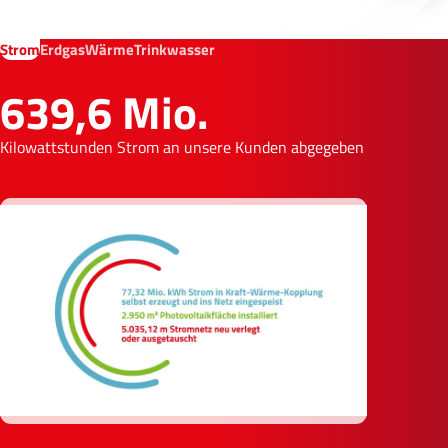
Strom
Erdgas
Wärme
Trinkwasser
639,6 Mio.
Kilowattstunden Strom an unsere Kunden abgegeben