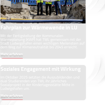
Fahrplan zur Wärmewende in LU
Mit der Fertigstellung der Kommunalen
Wärmeplanung (KWP) hat TWL gemeinsam mit der
Stadt Ludwigshafen einen wichtigen Meilenstein auf
dem Weg zur Klimaneutralität bis 2045 erreicht.
Mehr erfahren
Soziales Engagement mit Wirkung
Im Oktober 2025 setzten die Auszubildenden und
dual Studierenden von TWL ihr jährliches
Sozialprojekt in der Kindertagesstätte Mitte in
Ludwigshafen um.
Mehr erfahren